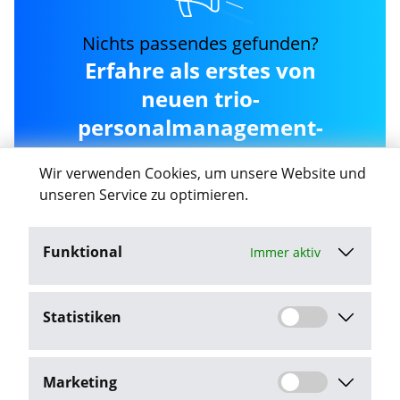
Nichts passendes gefunden?
Erfahre als erstes von
neuen trio-
personalmanagement-
gmbh-rastatt Jobs in
Wir verwenden Cookies, um unsere Website und
Gaggenau
unseren Service zu optimieren.
Funktional
Immer aktiv
Job-Agent aktivieren
Statistiken
Mit dem Klick auf "Job-Agent aktivieren" stimme ich den
Datenschutzbestimmungen
zu.
Marketing