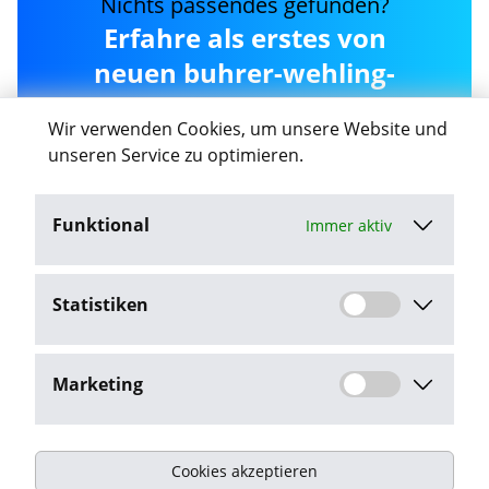
Nichts passendes gefunden?
Erfahre als erstes von
neuen buhrer-wehling-
projekt-gmbh Jobs in
Wir verwenden Cookies, um unsere Website und
Gaggenau
unseren Service zu optimieren.
Funktional
Immer aktiv
Job-Agent aktivieren
Statistiken
Mit dem Klick auf "Job-Agent aktivieren" stimme ich den
Datenschutzbestimmungen
zu.
Marketing
Cookies akzeptieren