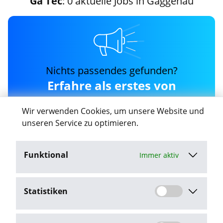
Ga Tec
: 0 aktuelle Jobs in Gaggenau
Nichts passendes gefunden?
Erfahre als erstes von
neuen ga-tec Jobs in
Wir verwenden Cookies, um unsere Website und
Gaggenau
unseren Service zu optimieren.
Funktional
Immer aktiv
Job-Agent aktivieren
Statistiken
Mit dem Klick auf "Job-Agent aktivieren" stimme ich den
Datenschutzbestimmungen
zu.