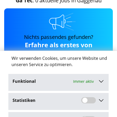
Ga Tec
: 0 aktuelle Jobs in Gaggenau
Nichts passendes gefunden?
Erfahre als erstes von
neuen ga-tec Jobs in
Wir verwenden Cookies, um unsere Website und
Gaggenau
unseren Service zu optimieren.
Funktional
Immer aktiv
Job-Agent aktivieren
Statistiken
Mit dem Klick auf "Job-Agent aktivieren" stimme ich den
Datenschutzbestimmungen
zu.